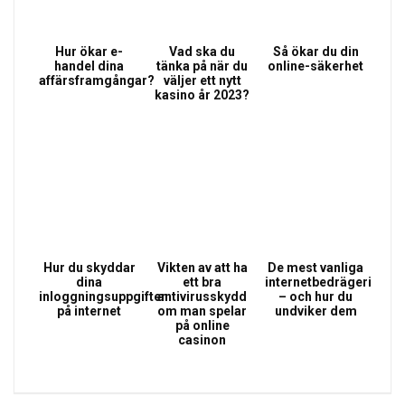
Hur ökar e-
Vad ska du
Så ökar du din
handel dina
tänka på när du
online-säkerhet
affärsframgångar?
väljer ett nytt
kasino år 2023?
Hur du skyddar
Vikten av att ha
De mest vanliga
dina
ett bra
internetbedrägerierna
inloggningsuppgifter
antivirusskydd
– och hur du
på internet
om man spelar
undviker dem
på online
casinon