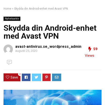
Home
»
Skydda din Android-enhet med Avast VPN
Nyhetsarkiv
Skydda din Android-enhet
med Avast VPN
avast-antivirus.se_wordpress_admin
59
augusti 25, 2020
Views
0
Save