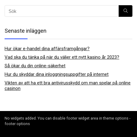
Senaste inläggen
Hur ökar e-handel dina affärsframgångar?
Vad ska du tänka på när du väljer ett nytt kasino år 2023?
Så ökar du din online-säkerhet
Hur du skyddar dina inloggningsuppgifter på internet
Vikten av att ha ett bra antivirusskydd om man spelar på online
casinon
No widgets added. You can disable footer widget area in theme options -
footer options